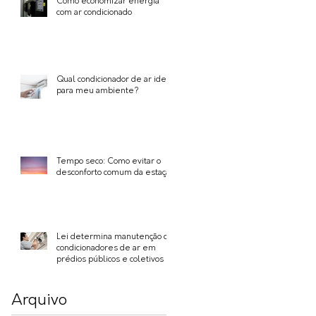
Como economizar energia
com ar condicionado
Qual condicionador de ar ideal
para meu ambiente?
Tempo seco: Como evitar o
desconforto comum da estação
Lei determina manutenção de
condicionadores de ar em
prédios públicos e coletivos
Arquivo