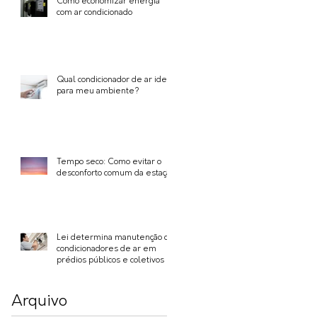
Como economizar energia
com ar condicionado
Qual condicionador de ar ideal
para meu ambiente?
Tempo seco: Como evitar o
desconforto comum da estação
Lei determina manutenção de
condicionadores de ar em
prédios públicos e coletivos
Arquivo