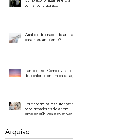
Como economizar energia
com ar condicionado
Qual condicionador de ar ideal
para meu ambiente?
Tempo seco: Como evitar o
desconforto comum da estação
Lei determina manutenção de
condicionadores de ar em
prédios públicos e coletivos
Arquivo