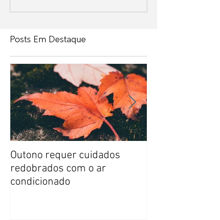
Posts Em Destaque
Outono requer cuidados
Como economiz
redobrados com o ar
com ar condici
condicionado